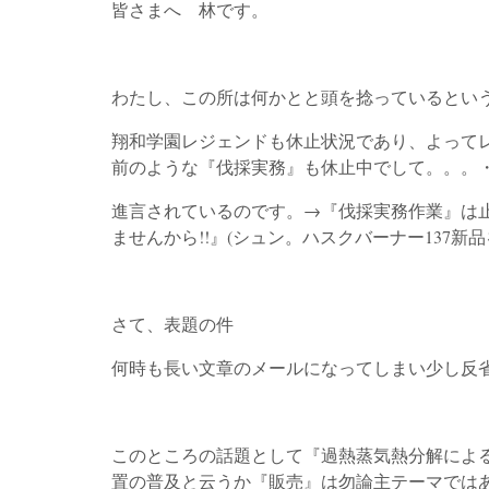
皆さまへ 林です。
わたし、この所は何かとと頭を捻っているという
翔和学園レジェンドも休止状況であり、よって
前のような『伐採実務』も休止中でして。。。
進言されているのです。→『伐採実務作業』は
ませんから!!』(シュン。ハスクバーナー137新品
さて、表題の件
何時も長い文章のメールになってしまい少し反省
このところの話題として『過熱蒸気熱分解による
置の普及と云うか『販売』は勿論主テーマでは