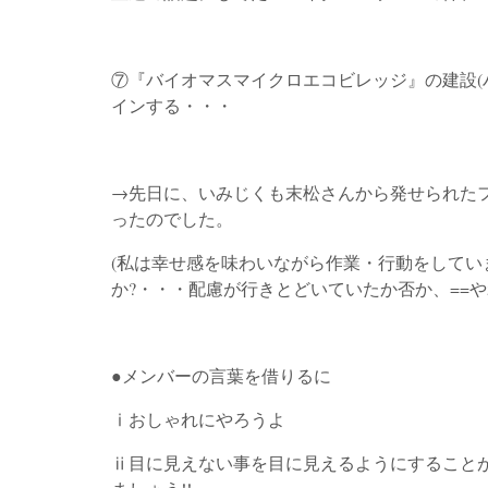
⑦『バイオマスマイクロエコビレッジ』の建設(
インする・・・
→先日に、いみじくも末松さんから発せられたフ
ったのでした。
(私は幸せ感を味わいながら作業・行動をして
か?・・・配慮が行きとどいていたか否か、==
●メンバーの言葉を借りるに
ⅰおしゃれにやろうよ
ⅱ目に見えない事を目に見えるようにすること