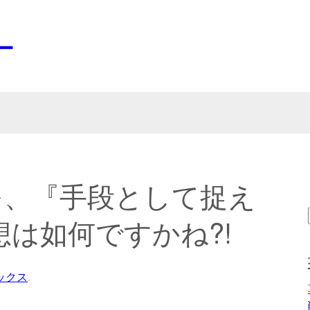
ー
を、『手段として捉え
は如何ですかね?!
ックス
.