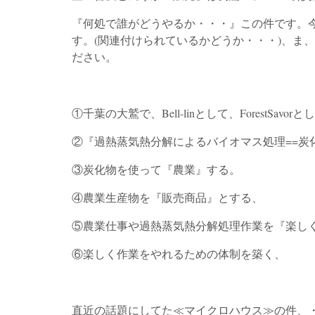
『何処で誰がどうやるか・・・』この件です。
す。(関連付けられているかどうか・・・)、ま
ださい。
①千葉の大鷲で、Bell-linとして、ForestS
②『過熱蒸気熱分解によるバイオマス処理==炭
③炭化物を使って『農業』する。
④農業生産物を『販売商品』とする、
⑤農業仕事や過熱蒸気熱分解処理作業を『楽し
⑥楽しく作業をやれるための体制を築く、
直近の話題にしてた≪マイクロハウス≫の件、