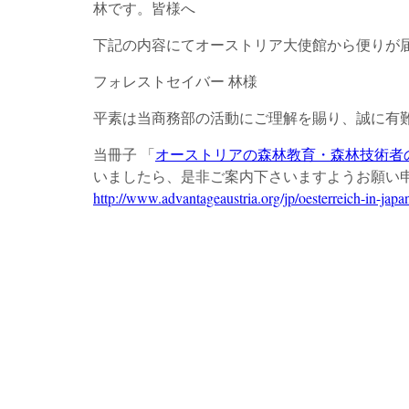
林です。皆様へ
下記の内容にてオーストリア大使館から便りが
フォレストセイバー 林様
平素は当商務部の活動にご理解を賜り、誠に有
当冊子 「
オーストリアの森林教育・森林技術者
いましたら、是非ご案内下さいますようお願い
http://www.advantageaustria.org/jp/oesterreich-in-ja