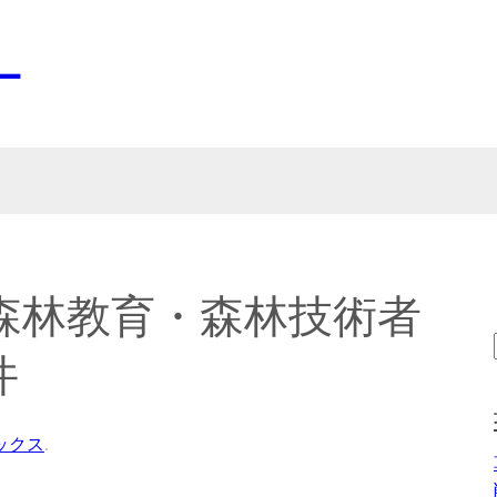
ー
森林教育・森林技術者
件
ックス
.